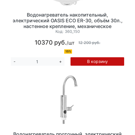
Водонагреватель накопительный,
электрический OASIS ECO ER-30, объём 30л.,
настенное крепление, механическое
управление мощность 1500Вт. Минимальная
Код:
360_150
температура нагрева 30 °C, максимальная
10370 руб.
/шт
температура, 75 °С. Размер: 40x44x40 см.
12 200 руб.
15%
В корзину
-
+
Водонагреватель проточный, электрический