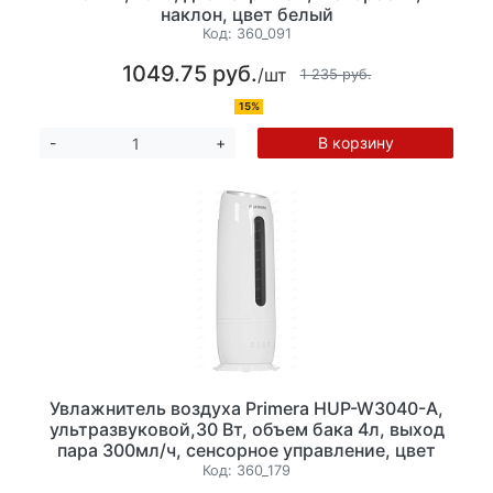
наклон, цвет белый
Код:
360_091
1049.75 руб.
/шт
1 235 руб.
15%
В корзину
-
+
Увлажнитель воздуха Primera HUP-W3040-A,
ультразвуковой,30 Вт, объем бака 4л, выход
пара 300мл/ч, сенсорное управление, цвет
белый
Код:
360_179