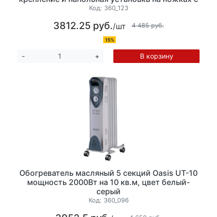
колесиками, механическое управление, цвет
Код:
360_123
белый
3812.25 руб.
/шт
4 485 руб.
15%
В корзину
-
+
Обогреватель масляный 5 секций Oasis UT-10
мощность 2000Вт на 10 кв.м, цвет белый-
серый
Код:
360_096