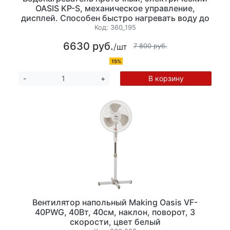
OASIS KP-S, механическое управление,
дисплей. Способен быстро нагревать воду до
60 °С. Размеры: 44 x 54 x 44 см.
Код:
360_195
6630 руб.
/шт
7 800 руб.
15%
В корзину
-
+
Вентилятор напольный Making Oasis VF-
40PWG, 40Вт, 40см, наклон, поворот, 3
скорости, цвет белый