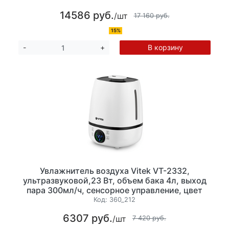
температура нагрева 30 °C, максимальная
14586 руб.
/шт
температура, 75 °С. Размеры 45 см x 73.3 см x
17 160 руб.
45 см.
15%
В корзину
-
+
Увлажнитель воздуха Vitek VT-2332,
ультразвуковой,23 Вт, объем бака 4л, выход
пара 300мл/ч, сенсорное управление, цвет
белый
Код:
360_212
6307 руб.
/шт
7 420 руб.