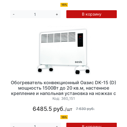
15%
В корзину
-
+
Обогреватель конвекционный Оазис DK-15 (D)
мощность 1500Вт до 20 кв.м, настенное
крепление и напольная установка на ножках с
колесиками, защита от перегрева,
Код:
360_151
механическое управление, электронное
6485.5 руб.
/шт
управление
7 630 руб.
15%
В корзину
-
+