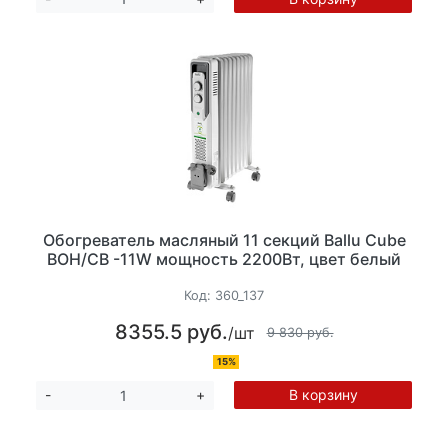
Обогреватель масляный 11 секций Ballu Cube
BOH/CB -11W мощность 2200Вт, цвет белый
Код:
360_137
8355.5 руб.
/шт
9 830 руб.
15%
В корзину
-
+