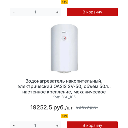
15%
В корзину
-
+
Водонагреватель накопительный,
электрический OASIS SV-50, объём 50л.,
настенное крепление, механическое
управление мощность 1600Вт., максимальная
Код:
360_105
температура, 75 °С, минимальная
19252.5 руб.
/шт
температура, 35 °С. Размер: 38x72,3x38 см.
22 650 руб.
(ШхВхГ)
15%
В корзину
-
+