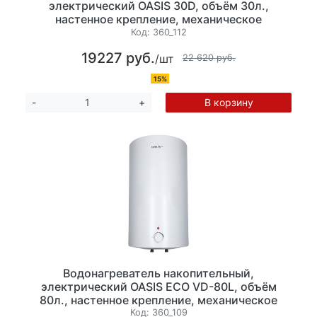
электрический OASIS 30D, объём 30л.,
настенное крепление, механическое
управление мощность 1500Вт. Минимальная
Код:
360_112
температура нагрева 35 °C, максимальная
19227 руб.
/шт
температура, 75 °С. Размеры 43.5 x55 x 25.8
22 620 руб.
см.
15%
В корзину
-
+
Водонагреватель накопительный,
электрический OASIS ECO VD-80L, объём
80л., настенное крепление, механическое
управление мощность 1500Вт. Минимальная
Код:
360_109