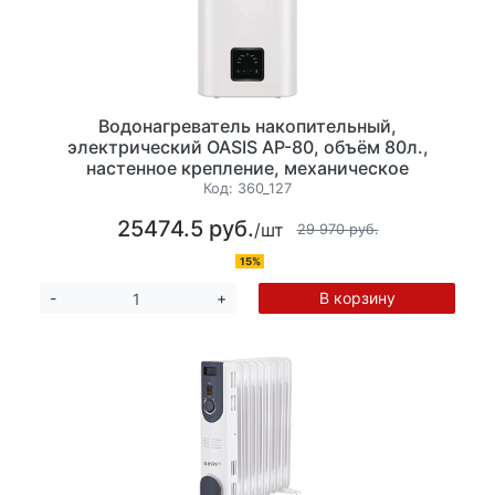
Водонагреватель накопительный,
электрический OASIS AP-80, объём 80л.,
настенное крепление, механическое
управление мощность 1500Вт. Минимальная
Код:
360_127
температура нагрева 30 °C, максимальная
25474.5 руб.
/шт
температура, 80 °С. Размер: 54,2x94x28,8 см.
29 970 руб.
15%
В корзину
-
+