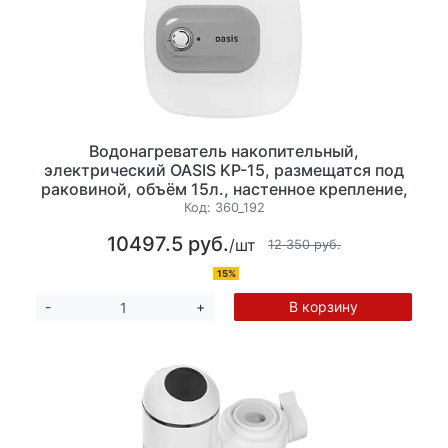
Водонагреватель накопительный,
электрический OASIS KP-15, размещатся под
раковиной, объём 15л., настенное крепление,
мощность 1500Вт. Минимальная температура
Код:
360_192
нагрева 30 °C, максимальная температура, 75
10497.5 руб.
/шт
°С. Размеры:38.5 x 38 х 30,8 см.
12 350 руб.
15%
В корзину
-
+