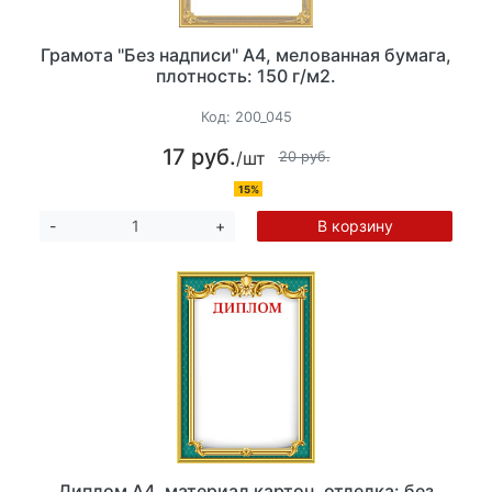
Грамота "Без надписи" А4, мелованная бумага,
плотность: 150 г/м2.
Код:
200_045
17 руб.
/шт
20 руб.
15%
В корзину
-
+
Диплом А4, материал картон, отделка: без