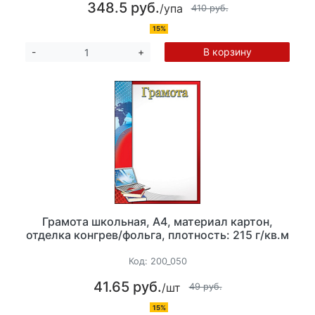
348.5 руб.
/упа
410 руб.
15%
В корзину
-
+
Грамота школьная, А4, материал картон,
отделка конгрев/фольга, плотность: 215 г/кв.м
Код:
200_050
41.65 руб.
/шт
49 руб.
15%