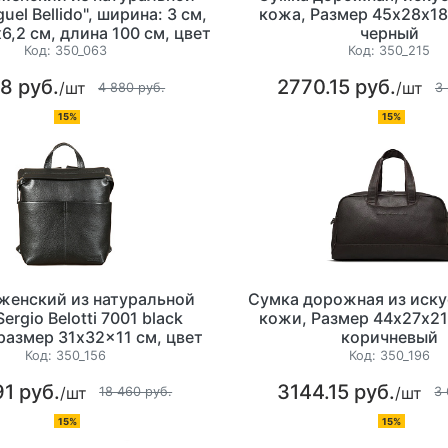
uel Bellido", ширина: 3 см,
кожа, Размер 45х28х18
6,2 см, длина 100 см, цвет
черный
коричневый.
Код:
350_063
Код:
350_215
8 руб.
2770.15 руб.
/шт
/шт
4 880 руб.
3
15%
15%
женский из натуральной
Сумка дорожная из иск
ergio Belotti 7001 black
кожи, Размер 44х27х21
 размер 31x32x11 см, цвет
коричневый
черный
Код:
350_156
Код:
350_196
1 руб.
3144.15 руб.
/шт
/шт
18 460 руб.
3 
15%
15%