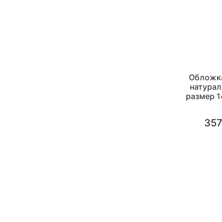
Обложка
натурал
размер 1
инди
357