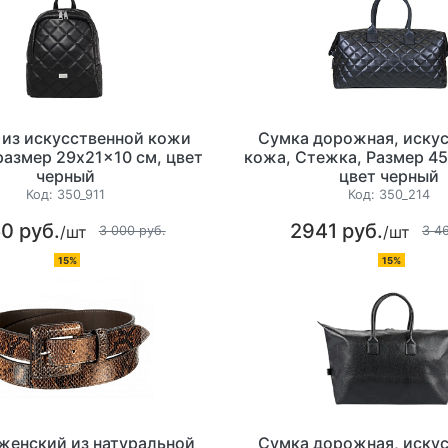
 из искусственной кожи
Сумка дорожная, иску
азмер 29x21x10 см, цвет
кожа, Стежка, Размер 45
черный
цвет черный
Код:
350_911
Код:
350_214
0 руб.
2941 руб.
/шт
/шт
3 000 руб.
3 4
15%
15%
женский из натуральной
Сумка дорожная, иску