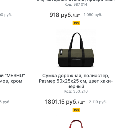
рифлёная
Код:
987_014
918 руб.
/шт
00 руб.
1 080 руб.
15%
ый "MESHU"
Сумка дорожная, полиэстер,
ймов, хром
Размер 50х25х25 см, цвет хаки-
черный
Код:
350_210
1801.15 руб.
/шт
6 руб.
2 119 руб.
15%