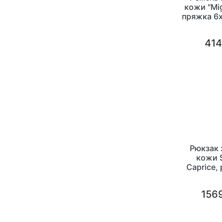
кожи "Mig
пряжка 6х
414
Рюкзак 
кожи S
Caprice,
1569