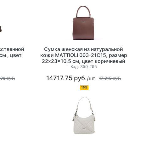
сственной
Сумка женская из натуральной
см , цвет
кожи MATTIOLI 003-21C15, размер
22x23x10,5 см, цвет коричневый
Код:
350_295
14717.75 руб.
/шт
798 руб.
17 315 руб.
15%