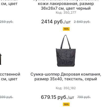
 см, цвет
кожи лакированная, размер
36х26х7 см, цвет черный
Код:
350_277
2414 руб.
/шт
 259 руб.
2 840 руб.
15%
усственной
Сумка-шоппер Дворовая компания,
 см, цвет
размер 35х40, текстиль, серый
Код:
350_182
679.15 руб.
/шт
699 руб.
799 руб.
15%