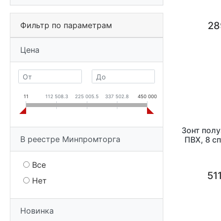
28
Фильтр по параметрам
Цена
11
112 508.3
225 005.5
337 502.8
450 000
Зонт полу
В реестре Минпромторга
ПВХ, 8 сп
Все
511
Нет
Новинка