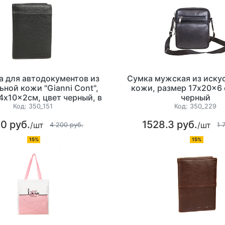
 для автодокументов из
Сумка мужская из иску
ьной кожи "Gianni Cont",
кожи, размер 17x20x6 
4x10x2см, цвет черный, в
черный
видуальной коробке.
Код:
350_151
Код:
350_229
0 руб.
1528.3 руб.
/шт
/шт
4 200 руб.
1 
15%
15%