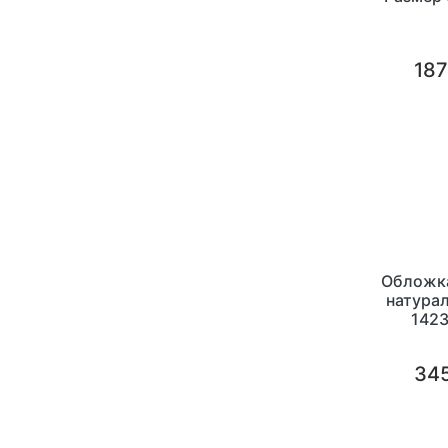
187
Обложка
натурал
1423
15x10.5
инди
345