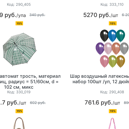
Код:
290_405
Код:
333_110
9 руб.
5270 руб.
/упа
/шт
340 руб.
6 2
15%
15%
автомат трость, материал
Шар воздушный латексн
иц, радиус = 51/60см, d =
набор 100шт /уп, 12 дю
102 см, микс
Код:
330_019
Код:
290_408
.7 руб.
761.6 руб.
/шт
/шт
602 руб.
89
15%
15%