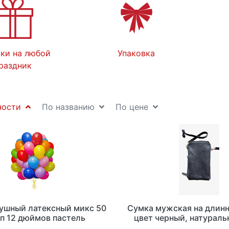
ки на любой
Упаковка
раздник
ности
По названию
По цене
ушный латексный микс 50
Сумка мужская на длин
п 12 дюймов пастель
цвет черный, натураль