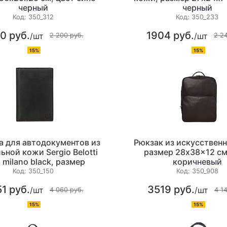
черный
черный
Код:
350_312
Код:
350_233
0 руб.
1904 руб.
/шт
/шт
2 200 руб.
2 2
15%
15%
 для автодокументов из
Рюкзак из искусствен
ьной кожи Sergio Belotti
размер 28x38x12 см
 milano black, размер
коричневый
x1.5 см, цвет черный, в
Код:
350_150
Код:
350_908
видуальной коробке.
1 руб.
3519 руб.
/шт
/шт
4 060 руб.
4 1
15%
15%