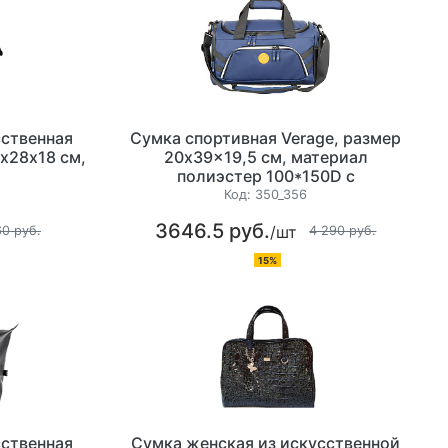
сственная
Сумка спортивная Verage, размер
х28х18 см,
20x39x19,5 см, материал
полиэстер 100*150D с
полиуретановым покрытием
Код:
350_356
3646.5 руб.
/шт
60 руб.
4 290 руб.
15%
сственная
Сумка женская из искусственной