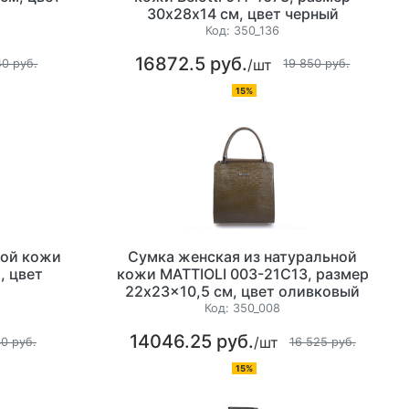
30х28х14 см, цвет черный
Код:
350_136
16872.5 руб.
/шт
40 руб.
19 850 руб.
15%
ной кожи
Сумка женская из натуральной
, цвет
кожи MATTIOLI 003-21C13, размер
22x23x10,5 см, цвет оливковый
Код:
350_008
14046.25 руб.
/шт
40 руб.
16 525 руб.
15%