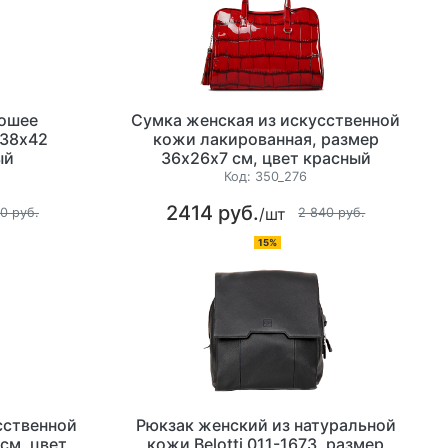
ошее
Сумка женская из искусственной
 38х42
кожи лакированная, размер
ый
36х26х7 см, цвет красный
Код:
350_276
2414 руб.
/шт
0 руб.
2 840 руб.
15%
сственной
Рюкзак женский из натуральной
см, цвет
кожи Belotti 011-1673, размер