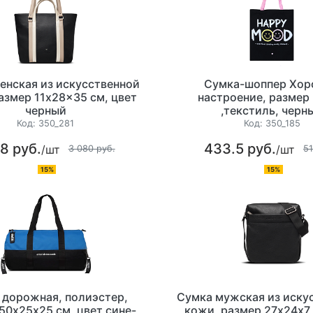
енская из искусственной
Сумка-шоппер Хор
азмер 11x28x35 см, цвет
настроение, размер
черный
,текстиль, черн
Код:
350_281
Код:
350_185
8 руб.
433.5 руб.
/шт
/шт
3 080 руб.
51
15%
15%
 дорожная, полиэстер,
Сумка мужская из иску
50х25х25 см, цвет сине-
кожи, размер 27х24х7 