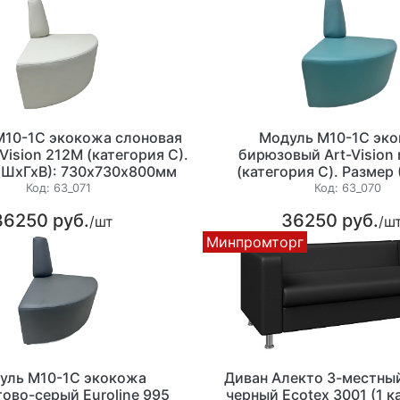
М10-1С экокожа слоновая
Модуль М10-1С эк
-Vision 212М (категория С).
бирюзовый Art-Vision 
(ШхГхВ): 730х730х800мм
(категория С). Размер 
730х730х800мм
Код:
63_071
Код:
63_070
36250 руб.
36250 руб.
/шт
/ш
Минпромторг
уль М10-1С экокожа
Диван Алекто 3-местны
тово-серый Euroline 995
черный Ecotex 3001 (1 к