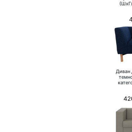
(ШхГ
Диван
темно
катег
42