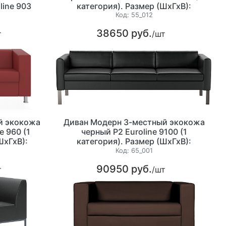
line 903
категория). Размер (ШхГхВ):
рый (1
1460х850х700 мм.
Код:
55_012
0х740мм
38650 руб.
т
/шт
окожа Р2
атегория)
хГхВ)
й экокожа
Диван Модерн 3-местный экокожа
e 960 (1
черный P2 Euroline 9100 (1
ШхГхВ):
категория). Размер (ШхГхВ):
м.
2185х800х720мм
Код:
65_001
90950 руб.
т
/шт