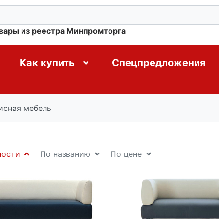
овары из реестра Минпромторга
Как купить
Спецпредложения
исная мебель
ности
По названию
По цене