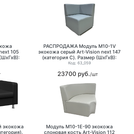
окожа
РАСПРОДАЖА Модуль М10-1V
next 105
экокожа серый Art-Vision next 147
(ШхГхВ):
(категория С). Размер (ШхГхВ):
.
720х720х800мм.
Код:
63_059
23700 руб.
т
/шт
й экокожа
Модуль М10-1E-90 экокожа
атегория).
слоновая кость Art-Vision 112