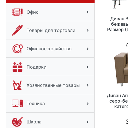
Офис
Диван 
бежевы
Размер (
Товары для торговли
Офисное хозяйство
Подарки
Хозяйственные товары
Диван А
серо-бе
Техника
катег
Школа