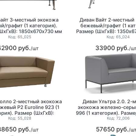
Вайт 3-местный экокожа
Диван Вайт 2-местный
й/графит (1 категория).
бежевый/графит (1 кат
ШхГхВ): 1850х670х730 мм
Размер (ШхГхВ): 1350х6
Код:
65_025
Код:
65_024
42900 руб.
33900 руб.
/шт
/ш
полло 2-местный экокожа
Диван Ультра 2.0. 2-
жевый P2 Euroline 923 (1
экокожа железно-серый
ория). Размер (ШхГхВ):
996 (1 категория). Разме
1460х850х700 мм.
1420х720х750м
Код:
55_028
Код:
72_006
38650 руб.
57650 руб.
/шт
/ш