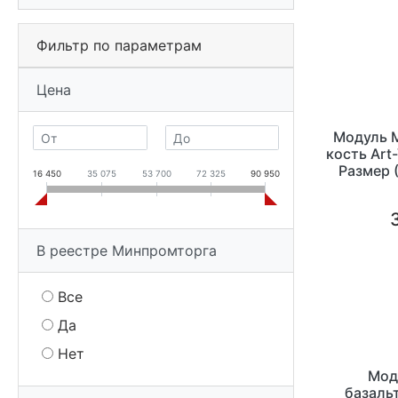
Фильтр по параметрам
Цена
Модуль 
кость Art
Размер 
16 450
35 075
53 700
72 325
90 950
В реестре Минпромторга
Все
Да
Нет
Мод
базаль