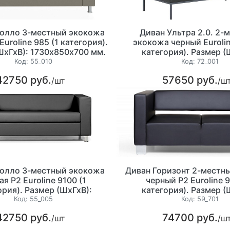
полло 3-местный экокожа
Диван Ультра 2.0. 2-
Euroline 985 (1 категория).
экокожа черный Eurolin
ШхГхВ): 1730х850х700 мм.
категория). Размер (
1420х720х750м
Код:
55_010
Код:
72_001
42750 руб.
57650 руб.
/шт
/ш
полло 3-местный экокожа
Диван Горизонт 2-местн
ая P2 Euroline 9100 (1
черный P2 Euroline 9
ория). Размер (ШхГхВ):
категория). Размер (
1730х850х700 мм.
1600x900x730 м
Код:
55_005
Код:
59_701
42750 руб.
74700 руб.
/шт
/ш