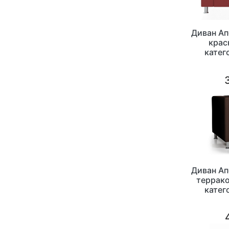
Диван А
крас
катег
1460х
Диван А
террако
катег