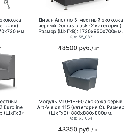
 экокожа
Диван Аполло 3-местный экокожа
егория).
черный Domus black (2 категория).
70х730 мм
Размер (ШхГхВ): 1730х850х700мм.
Код:
55_033
48500 руб.
т
/шт
местный
Модуль М10-1E-90 экокожа серый
 Euroline
Art-Vision 115 (категория С). Размер
р (ШхГхВ):
(ШхГхВ): 880х880х800мм.
м.
Код:
63_054
43350 руб.
т
/шт