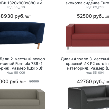
хВ): 1320х900х880 мм
экокожа сидение Euro
синий/спинка 985 се
Код:
55_016
Код:
63_016
категория) 2070х116
48930 руб.
52500 руб.
/шт
/ш
(ШхГхВ) + Пуф М12 эк
Euroline 903 синий (1 к
920х920х400мм (Ш
 Дали 2-местный велюр
Диван Аполло 3-местны
-синий Formula 788 (1
красный ИК Р2 eurolin
ория). Размер (ШхГхВ):
категория). Размер (
1490х750х755 мм.
1730х850х700 м
Код:
55_009
Код:
55_004
000 руб.
42750 руб.
/шт
/ш
50000