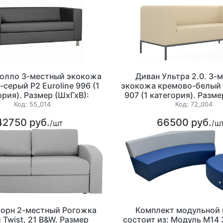
полло 3-местный экокожа
Диван Ультра 2.0. 3-
серый P2 Euroline 996 (1
экокожа кремово-белый P
ория). Размер (ШхГхВ):
907 (1 категория). Разме
1730х850х700 мм.
1820х720х750м
Код:
55_014
Код:
72_004
42750 руб.
66500 руб.
/шт
/ш
Борн 2-местный Рогожка
Комплект модульной
 Twist, 21 B&W. Размер
состоит из: Модуль М14