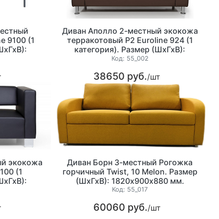
местный
Диван Аполло 2-местный экокожа
e 9100 (1
терракотовый P2 Euroline 924 (1
ШхГхВ):
категория). Размер (ШхГхВ):
м.
1460х850х700 мм.
Код:
55_002
38650 руб.
т
/шт
ый экокожа
Диван Борн 3-местный Рогожка
100 (1
горчичный Twist, 10 Melon. Размер
ШхГхВ):
(ШхГхВ): 1820х900х880 мм.
м.
Код:
55_017
60060 руб.
т
/шт