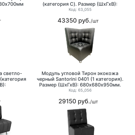
830х700мм
(категория С). Размер (ШхГхВ):
880х880х800мм.
Код:
63_055
43350 руб.
т
/шт
а светло-
Модуль угловой Тирон экокожа
 (категория
черный Santorini 0401 (1 категория).
В):
Размер (ШхГхВ): 680х680х950мм.
.
Код:
65_056
29150 руб.
т
/шт