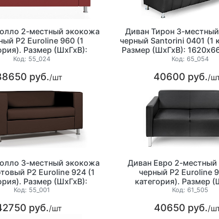
полло 2-местный экокожа
Диван Тирон 3-местны
ный P2 Euroline 960 (1
черный Santorini 0401 (1 
ория). Размер (ШхГхВ):
Размер (ШхГхВ): 1620х
850х700 мм. ЗАКАЗНАЯ
Код:
55_024
Код:
65_054
ПОЗИЦИЯ
38650 руб.
40600 руб.
/шт
/ш
полло 3-местный экокожа
Диван Евро 2-местный
товый P2 Euroline 924 (1
черный P2 Euroline 9
ория). Размер (ШхГхВ):
категория). Размер (
1730х850х700мм.
1220х770х700 м
Код:
55_001
Код:
61_505
42750 руб.
40650 руб.
/шт
/ш