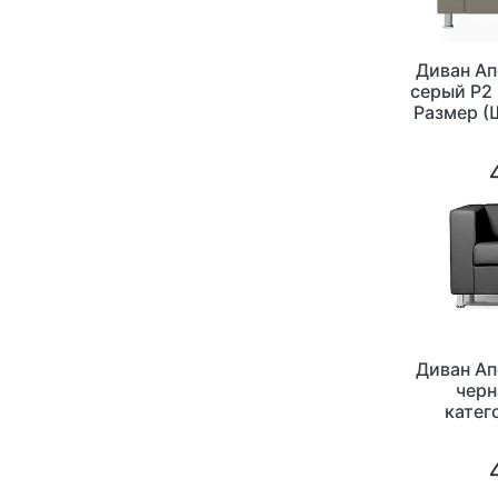
Диван А
серый P2 
Размер (
Диван А
черн
катег