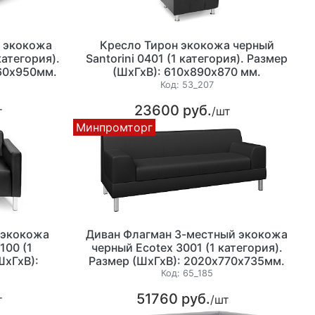
й экокожа
Кресло Тирон экокожа черный
категория).
Santorini 0401 (1 категория). Размер
660х950мм.
(ШхГхВ): 610х890х870 мм.
Код:
53_207
23600 руб.
т
/шт
Минпромторг
 экокожа
Диван Флагман 3-местный экокожа
100 (1
черный Ecotex 3001 (1 категория).
ШхГхВ):
Размер (ШхГхВ): 2020х770х735мм.
м.
ЗАКАЗНАЯ ПОЗИЦИЯ
Код:
65_185
51760 руб.
т
/шт