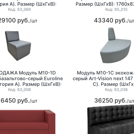
рия А). Размер (ШхГхВ):
Размер (ШхГхВ): 1760х
730х730х800мм.
Код:
63_069
Код:
65_010
29100 руб.
43340 руб.
/шт
/ш
ОДАЖА Модуль М10-1D
Модуль М10-1С экокож
азальтово-серый Euroline
серый Art-Vision next 147
гория А). Размер (ШхГхВ):
С). Размер (ШхГх
530х720х800мм.
730х730х800мм
Код:
63_008
Код:
63_036
16450 руб.
36250 руб.
/шт
/ш