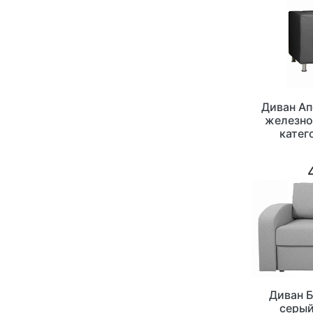
Диван А
железно-
катег
Диван 
серый