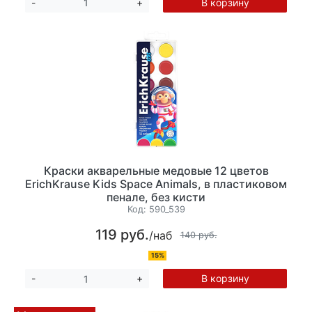
В корзину
-
+
Краски акварельные медовые 12 цветов
ErichKrause Kids Space Animals, в пластиковом
пенале, без кисти
Код:
590_539
119 руб.
/наб
140 руб.
15%
В корзину
-
+