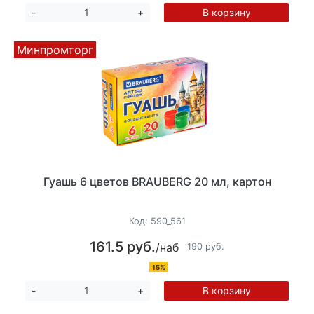
В корзину
-
+
Минпромторг
Гуашь 6 цветов BRAUBERG 20 мл, картон
Код:
590_561
161.5 руб.
/наб
190 руб.
15%
В корзину
-
+