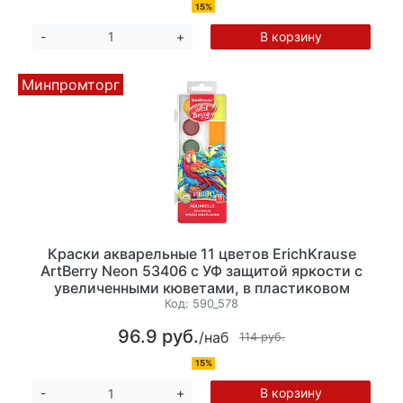
15%
В корзину
-
+
Минпромторг
Краски акварельные 11 цветов ErichKrause
ArtBerry Neon 53406 с УФ защитой яркости с
увеличенными кюветами, в пластиковом
пенале, без кисти
Код:
590_578
96.9 руб.
/наб
114 руб.
15%
В корзину
-
+