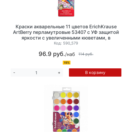
Краски акварельные 11 цветов ErichKrause
ArtBerry перламутровые 53407 с УФ защитой
яркости с увеличенными кюветами, в
пластиковом пенале, без кисти
Код:
590_579
96.9 руб.
/наб
114 руб.
15%
В корзину
-
+