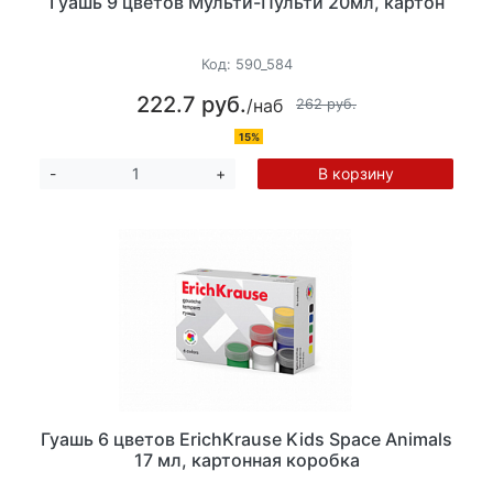
Гуашь 9 цветов Мульти-Пульти 20мл, картон
Код:
590_584
222.7 руб.
/наб
262 руб.
15%
В корзину
-
+
Гуашь 6 цветов ErichKrause Kids Space Animals
17 мл, картонная коробка