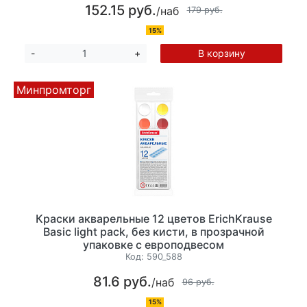
152.15 руб.
/наб
179 руб.
15%
В корзину
-
+
Минпромторг
Краски акварельные 12 цветов ErichKrause
Basic light pack, без кисти, в прозрачной
упаковке с европодвесом
Код:
590_588
81.6 руб.
/наб
96 руб.
15%