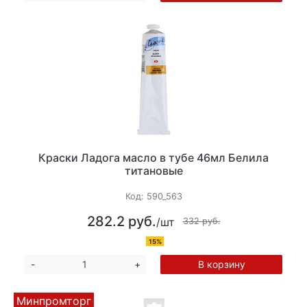
Краски Ладога масло в тубе 46мл Белила
титановые
Код:
590_563
282.2 руб.
/шт
332 руб.
15%
В корзину
-
+
Минпромторг