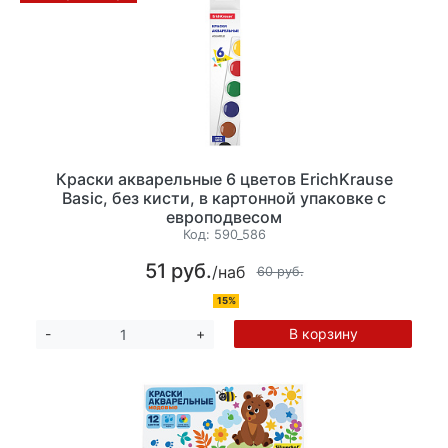
Краски акварельные 6 цветов ErichKrause
Basic, без кисти, в картонной упаковке с
европодвесом
Код:
590_586
51 руб.
/наб
60 руб.
15%
В корзину
-
+