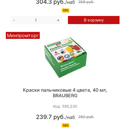
304.3 руб.
/наб
358 руб.
15%
В корзину
-
+
Минпромторг
Краски пальчиковые 4 цвета, 40 мл,
BRAUBERG
Код:
590_530
239.7 руб.
/наб
282 руб.
15%