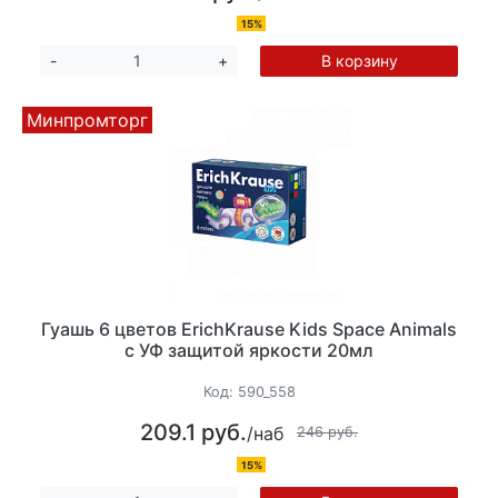
15%
В корзину
-
+
Минпромторг
Гуашь 6 цветов ErichKrause Kids Space Animals
с УФ защитой яркости 20мл
Код:
590_558
209.1 руб.
/наб
246 руб.
15%