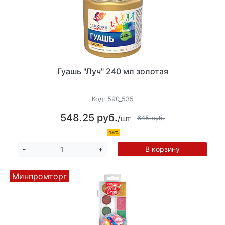
Гуашь "Луч" 240 мл золотая
Код:
590_535
548.25 руб.
/шт
645 руб.
15%
В корзину
-
+
Минпромторг