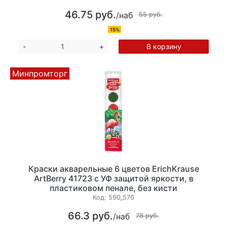
46.75 руб.
/наб
55 руб.
15%
В корзину
-
+
Минпромторг
Краски акварельные 6 цветов ErichKrause
ArtBerry 41723 с УФ защитой яркости, в
пластиковом пенале, без кисти
Код:
590_576
66.3 руб.
/наб
78 руб.