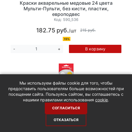
Краски акварельные медовые 24 цвета
Мульти-Пульти, без кисти, пластик,
европодвес
Код:
590_536
182.75 руб.
/шт
215 руб.
15%
В корзину
-
+
Мы используем файлы cookie для того, чтобы
предоставить пользователям больше возможностей при
посещении сайта. Пользуясь сайтом, вы соглашаетесь с
нашими правилами использования
cookie
.
СОГЛАСИТЬСЯ
Краски акварельные медовые 12 цветов
ОТКАЗАТЬСЯ
ErichKrause ArtBerry, в пластиковом пенале,
без кисти