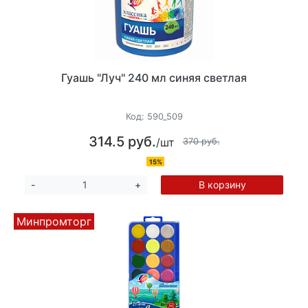
Гуашь "Луч" 240 мл синяя светлая
Код:
590_509
314.5 руб.
/шт
370 руб.
15%
В корзину
-
+
Минпромторг