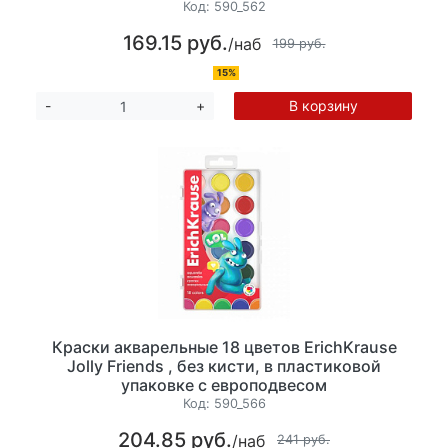
Код:
590_562
169.15 руб.
/наб
199 руб.
15%
В корзину
-
+
Краски акварельные 18 цветов ErichKrause
Jolly Friends , без кисти, в пластиковой
упаковке с европодвесом
Код:
590_566
204.85 руб.
/наб
241 руб.