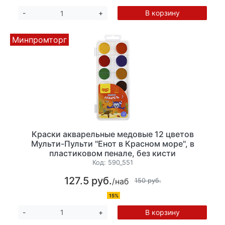
В корзину
-
+
Минпромторг
Краски акварельные медовые 12 цветов
Мульти-Пульти "Енот в Красном море", в
пластиковом пенале, без кисти
Код:
590_551
127.5 руб.
/наб
150 руб.
15%
В корзину
-
+