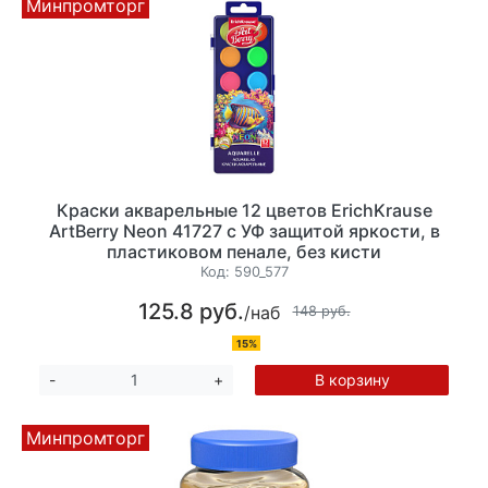
Минпромторг
Краски акварельные 12 цветов ErichKrause
ArtBerry Neon 41727 с УФ защитой яркости, в
пластиковом пенале, без кисти
Код:
590_577
125.8 руб.
/наб
148 руб.
15%
В корзину
-
+
Минпромторг