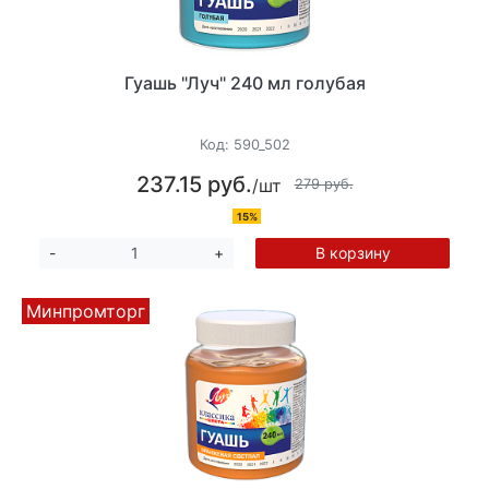
Гуашь "Луч" 240 мл голубая
Код:
590_502
237.15 руб.
/шт
279 руб.
15%
В корзину
-
+
Минпромторг