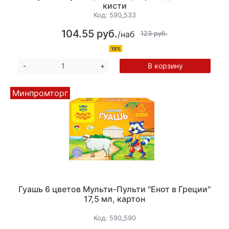
кисти
Код:
590_533
104.55 руб.
/наб
123 руб.
15%
В корзину
-
+
Минпромторг
Гуашь 6 цветов Мульти-Пульти "Енот в Греции"
17,5 мл, картон
Код:
590_590