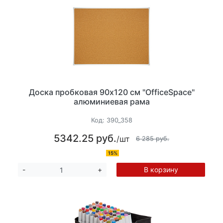
Доска пробковая 90х120 см "OfficeSpace"
алюминиевая рама
Код:
390_358
5342.25 руб.
/шт
6 285 руб.
15%
В корзину
-
+