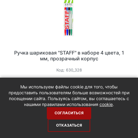
Ручка шариковая "STAFF" в наборе 4 цвета, 1
мм, прозрачный корпус
Код:
630_328
46.75 руб.
/наб
55 руб.
Мы используем файлы cookie для того, чтобы
15%
предоставить пользователям больше возможностей при
посещении сайта. Пользуясь сайтом, вы соглашаетесь с
В корзину
-
+
нашими правилами использования
cookie
.
СОГЛАСИТЬСЯ
ОТКАЗАТЬСЯ