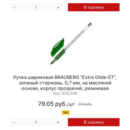
В корзину
-
+
Ручка шариковая BRAUBERG "Extra Glide GT",
зеленый стержень, 0,7 мм, на масляной
основе, корпус прозрачнй, резиновая
манжетка,
Код:
630_448
79.05 руб.
/шт
93 руб.
15%
В корзину
-
+