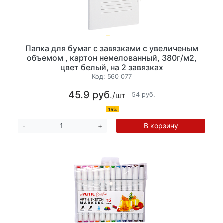
Папка для бумаг с завязками с увеличеным
объемом , картон немелованный, 380г/м2,
цвет белый, на 2 завязках
Код:
560_077
45.9 руб.
/шт
54 руб.
15%
В корзину
-
+