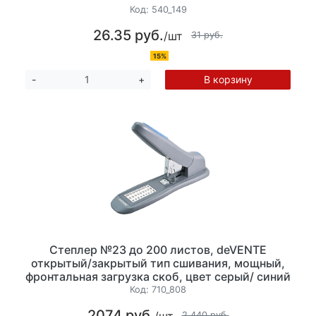
Код:
540_149
26.35 руб.
/шт
31 руб.
15%
В корзину
-
+
Степлер №23 до 200 листов, deVENTE
открытый/закрытый тип сшивания, мощный,
фронтальная загрузка скоб, цвет серый/ синий
Код:
710_808
2074 руб.
/шт
2 440 руб.