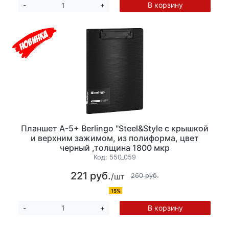
В корзину
-
+
Планшет А-5+ Berlingo "Steel&Style с крышкой
и верхним зажимом, из полиформа, цвет
черный ,толщина 1800 мкр
Код:
550_059
221 руб.
/шт
260 руб.
15%
В корзину
-
+