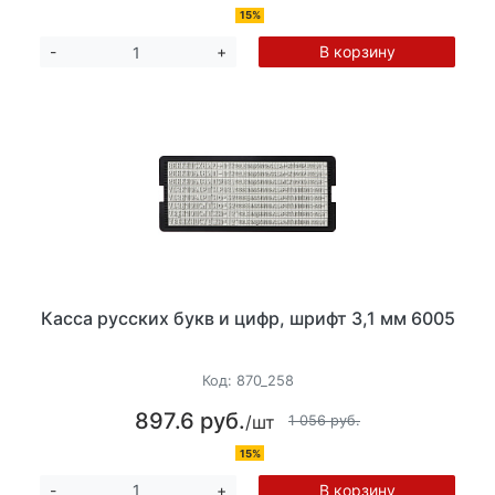
15%
В корзину
-
+
Касса русских букв и цифр, шрифт 3,1 мм 6005
Код:
870_258
897.6 руб.
/шт
1 056 руб.
15%
В корзину
-
+