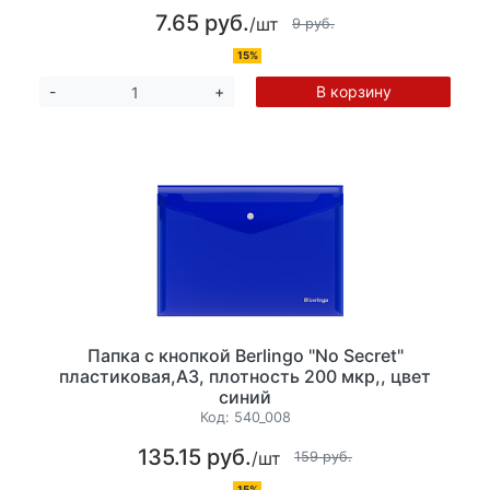
7.65 руб.
/шт
9 руб.
15%
В корзину
-
+
Папка с кнопкой Berlingo "No Secret"
пластиковая,А3, плотность 200 мкр,, цвет
синий
Код:
540_008
135.15 руб.
/шт
159 руб.
15%