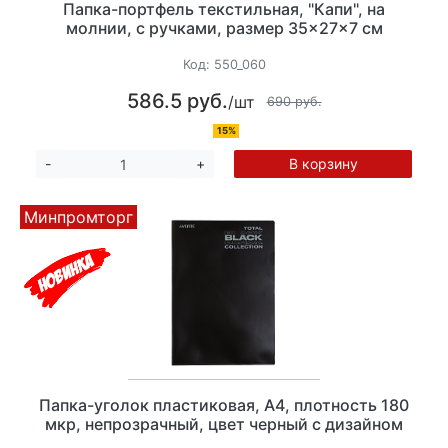
Папка-портфель текстильная, "Капи", на
молнии, с ручками, размер 35×27×7 см
Код:
550_060
586.5 руб.
/шт
690 руб.
15%
В корзину
-
+
Минпромторг
Папка-уголок пластиковая, А4, плотность 180
мкр, непрозрачный, цвет черный с дизайном