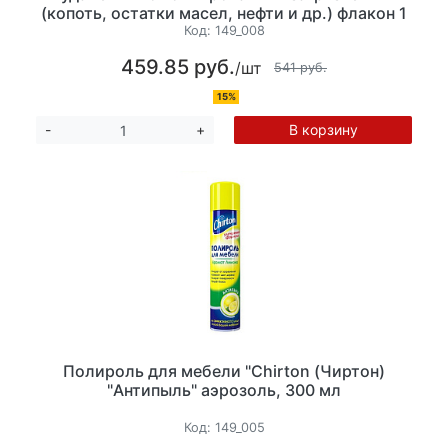
(копоть, остатки масел, нефти и др.) флакон 1
кг
Код:
149_008
459.85 руб.
/шт
541 руб.
15%
В корзину
-
+
Полироль для мебели "Chirton (Чиртон)
"Антипыль" аэрозоль, 300 мл
Код:
149_005