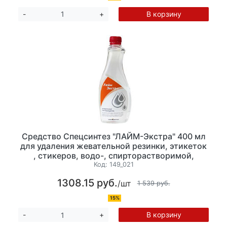
В корзину
-
+
Средство Спецсинтез "ЛАЙМ-Экстра" 400 мл
для удаления жевательной резинки, этикеток
, стикеров, водо-, спирторастворимой,
аэрозольной краски.
Код:
149_021
1308.15 руб.
/шт
1 539 руб.
15%
В корзину
-
+