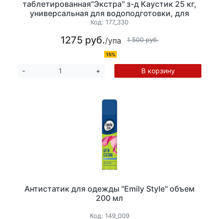
таблетированная"Экстра" з-д Каустик 25 кг,
универсальная для водоподготовки, для
фильтрации систем очистки воды, в том
Код:
177_330
числе для посудомоечных машин
1275 руб.
/упа
1 500 руб.
15%
В корзину
-
+
Антистатик для одежды "Emily Style" объем
200 мл
Код:
149_009