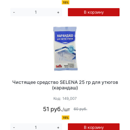
15%
В корзину
-
+
Чистящее средство SELENA 25 гр для утюгов
(карандаш)
Код:
149_007
51 руб.
/шт
60 руб.
15%
В корзину
-
+