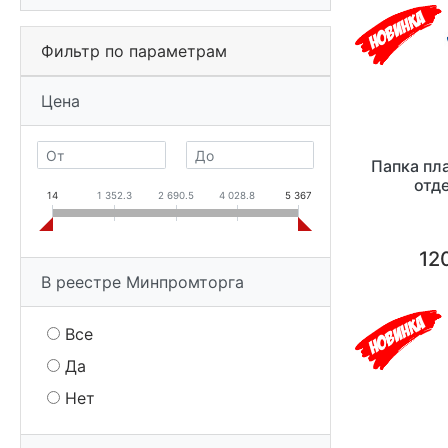
Фильтр по параметрам
Цена
Папка пл
отд
14
1 352.3
2 690.5
4 028.8
5 367
120
В реестре Минпромторга
Все
Да
Нет