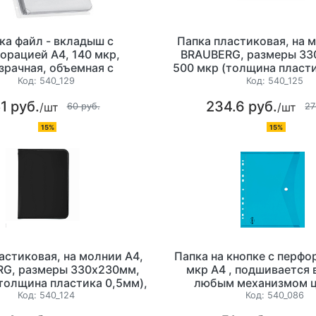
ка файл - вкладыш с
Папка пластиковая, на 
орацией А4, 140 мкр,
BRAUBERG, размеры 33
зрачная, объемная с
500 мкр (толщина пласти
ием до 250 листов, цена
для хранения и трансп
Код:
540_129
Код:
540_125
за 1шт
документов, цвет про
1 руб.
234.6 руб.
/шт
/шт
60 руб.
27
15%
15%
астиковая, на молнии А4,
Папка на кнопке с перфо
G, размеры 330х230мм,
мкр А4 , подшивается в
толщина пластика 0,5мм),
любым механизмом ц
нения и транспортировки
тонированная,
Код:
540_124
Код:
540_086
ментов, цвет черный