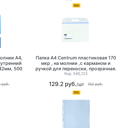
15%
молнии А4,
Папка А4 Centrum пластиковая 170
нутренний
мкр , на молнии ,с карманом и
42мм, 500
ручкой для переноски, прозрачная.
,5мм), для
Код:
540_123
тировки
129.2 руб.
/шт
синий
 руб.
152 руб.
15%