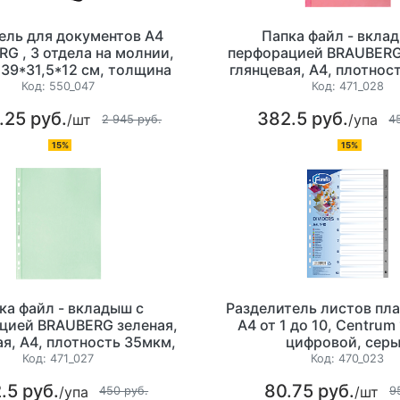
ель для документов А4
Папка файл - вкла
G , 3 отдела на молнии,
перфорацией BRAUBERG
39*31,5*12 см, толщина
глянцевая, А4, плотнос
м, пластик, цвет серый
100шт/уп цена за уп
Код:
550_047
Код:
471_028
.25 руб.
382.5 руб.
/шт
/упа
2 945 руб.
4
15%
15%
ка файл - вкладыш с
Разделитель листов пл
цией BRAUBERG зеленая,
А4 от 1 до 10, Centrum
ая, А4, плотность 35мкм,
цифровой, сер
т/уп цена за упаковку
Код:
471_027
Код:
470_023
.5 руб.
80.75 руб.
/упа
/шт
450 руб.
9