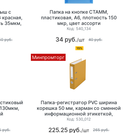
дыш с
Папка на кнопке СТАММ,
 красная,
пластиковая, А6, плотность 150
ть 35мкм,
мкр, цвет ассорти
аковку
Код:
540_134
34 руб.
/шт
50 руб.
40 руб.
15%
Минпромторг
астиковый
Папка-регистратор PVC ширина
 130мкм,
корешка 50 мм, карман со сменной
ый
информационной этикеткой,
металлический протектор нижней
Код:
530_012
кромки, цвет желтый
225.25 руб.
/шт
5 руб.
265 руб.