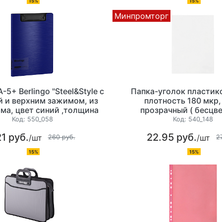
15%
15%
Минпромторг
-5+ Berlingo "Steel&Style с
Папка-уголок пластико
 и верхним зажимом, из
плотность 180 мкр,
ма, цвет синий ,толщина
прозрачный ( бесцв
1800 мкр
Код:
550_058
Код:
540_148
1 руб.
22.95 руб.
/шт
/шт
260 руб.
2
15%
15%