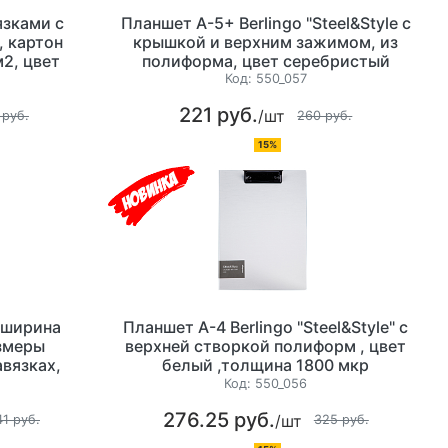
язками с
Планшет А-5+ Berlingo "Steel&Style с
 картон
крышкой и верхним зажимом, из
2, цвет
полиформа, цвет серебристый
ках
металлик ,толщина 1800 мкр
Код:
550_057
221 руб.
/шт
 руб.
260 руб.
15%
 ширина
Планшет А-4 Berlingo "Steel&Style" с
азмеры
верхней створкой полиформ , цвет
авязках,
белый ,толщина 1800 мкр
ет белый
Код:
550_056
276.25 руб.
/шт
41 руб.
325 руб.