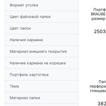
Формат уголка
Портф
BRAUBER
Цвет файловой папки
размер 
1000мк
Цвет папок
2503
Наличие кармана
Материал внешнего покрытия
Наличие кармана на корешке
Портфель картотека
Пап
перфора
Тема
глянцев
100ш
Материал папки
382