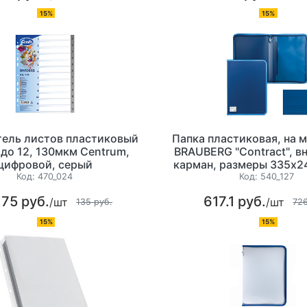
15%
15%
тель листов пластиковый
Папка пластиковая, на 
 до 12, 130мкм Centrum,
BRAUBERG "Contract", в
цифровой, серый
карман, размеры 335х2
мкр (толщина пластика 0
Код:
470_024
Код:
540_127
хранения и транспор
.75 руб.
617.1 руб.
/шт
/шт
документов, цвет 
135 руб.
726
15%
15%