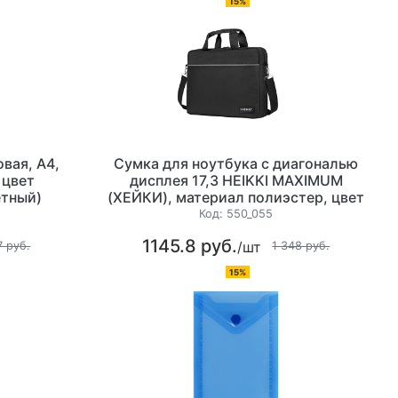
15%
вая, А4,
Сумка для ноутбука с диагональю
 цвет
дисплея 17,3 HEIKKI MAXIMUM
етный)
(ХЕЙКИ), материал полиэстер, цвет
черная с серой вставкой
Код:
550_055
1145.8 руб.
/шт
7 руб.
1 348 руб.
15%