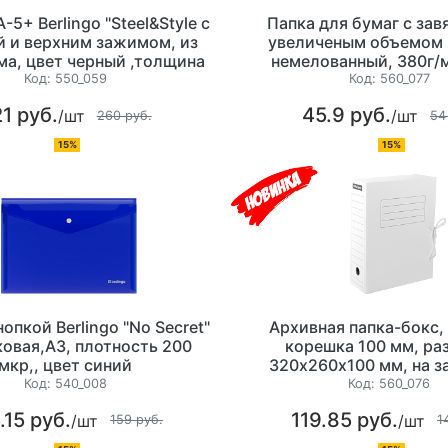
-5+ Berlingo "Steel&Style с
Папка для бумаг с зав
 и верхним зажимом, из
увеличеным объемом ,
а, цвет черный ,толщина
немелованный, 380г/м
1800 мкр
белый, на 2 завяз
Код:
550_059
Код:
560_077
1 руб.
45.9 руб.
/шт
/шт
260 руб.
54
15%
15%
нопкой Berlingo "No Secret"
Архивная папка-бокс,
овая,А3, плотность 200
корешка 100 мм, р
мкр,, цвет синий
320х260х100 мм, на з
микрогофрокартон, цв
Код:
540_008
Код:
560_076
.15 руб.
119.85 руб.
/шт
/шт
159 руб.
1