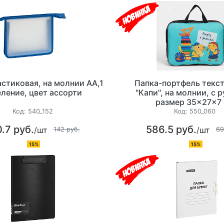
астиковая, на молнии АА,1
Папка-портфель текст
еление, цвет ассорти
"Капи", на молнии, с 
размер 35×27×7
Код:
540_152
Код:
550_060
.7 руб.
586.5 руб.
/шт
/шт
142 руб.
69
15%
15%