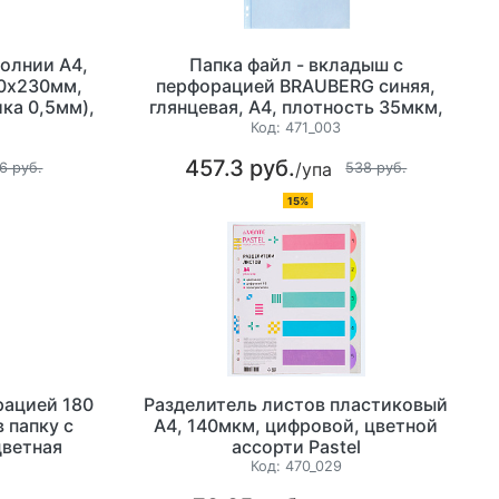
молнии А4,
Папка файл - вкладыш с
0х230мм,
перфорацией BRAUBERG синяя,
ка 0,5мм),
глянцевая, А4, плотность 35мкм,
ортировки
100шт/уп цена за упаковку
Код:
471_003
зрачный
457.3 руб.
/упа
6 руб.
538 руб.
15%
рацией 180
Разделитель листов пластиковый
 папку с
А4, 140мкм, цифровой, цветной
ветная
ассорти Pastel
Код:
470_029