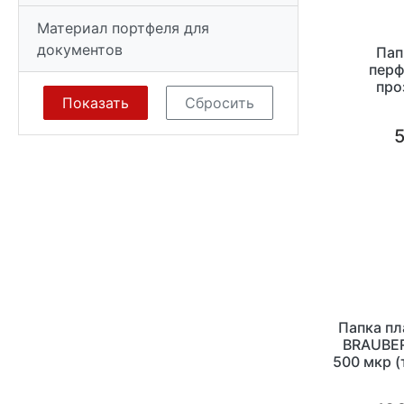
Материал портфеля для
документов
Пап
перф
про
расширен
5
Папка пл
BRAUBER
500 мкр (
для хра
доку