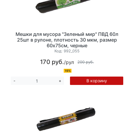
Мешки для мусора "Зеленый мир" ПВД 60л
25шт в рулоне, плотность 30 мкм, размер
60х75см, черные
Код:
992_055
170 руб.
/рул
200 руб.
15%
В корзину
-
+