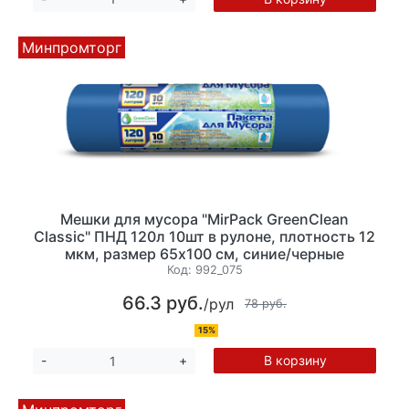
Минпромторг
Мешки для мусора "MirPack GreenClean
Classic" ПНД 120л 10шт в рулоне, плотность 12
мкм, размер 65х100 см, синие/черные
Код:
992_075
66.3 руб.
/рул
78 руб.
15%
В корзину
-
+