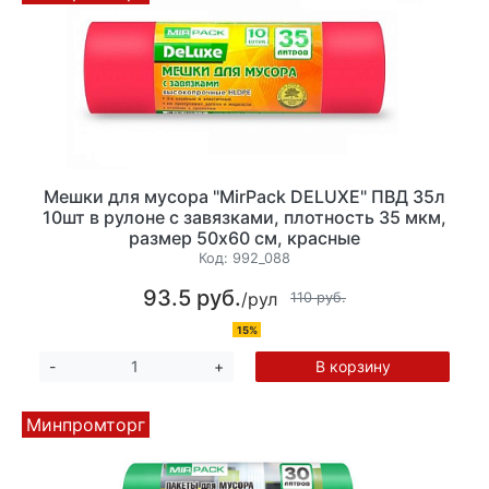
Мешки для мусора "MirPack DELUXE" ПВД 35л
10шт в рулоне с завязками, плотность 35 мкм,
размер 50х60 см, красные
Код:
992_088
93.5 руб.
/рул
110 руб.
15%
В корзину
-
+
Минпромторг