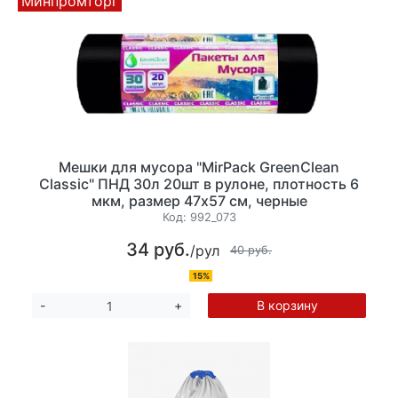
Минпромторг
Мешки для мусора "MirPack GreenClean
Classic" ПНД 30л 20шт в рулоне, плотность 6
мкм, размер 47х57 см, черные
Код:
992_073
34 руб.
/рул
40 руб.
15%
В корзину
-
+