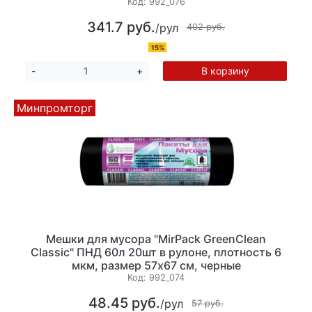
Код:
992_076
341.7 руб.
/рул
402 руб.
15%
В корзину
-
+
Минпромторг
Мешки для мусора "MirPack GreenClean
Classic" ПНД 60л 20шт в рулоне, плотность 6
мкм, размер 57х67 см, черные
Код:
992_074
48.45 руб.
/рул
57 руб.