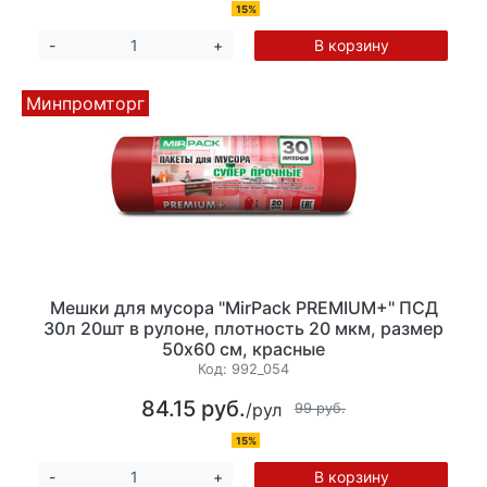
15%
В корзину
-
+
Минпромторг
Мешки для мусора "MirPack PREMIUM+" ПСД
30л 20шт в рулоне, плотность 20 мкм, размер
50х60 см, красные
Код:
992_054
84.15 руб.
/рул
99 руб.
15%
В корзину
-
+