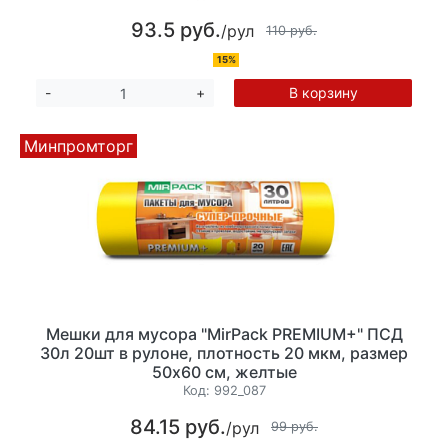
93.5 руб.
/рул
110 руб.
15%
В корзину
-
+
Минпромторг
Мешки для мусора "MirPack PREMIUM+" ПСД
30л 20шт в рулоне, плотность 20 мкм, размер
50х60 см, желтые
Код:
992_087
84.15 руб.
/рул
99 руб.