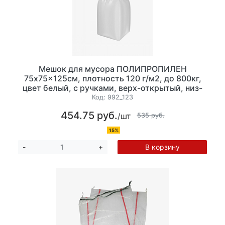
Мешок для мусора ПОЛИПРОПИЛЕН
75x75x125см, плотность 120 г/м2, до 800кг,
цвет белый, с ручками, верх-открытый, низ-
глухой.
Код:
992_123
454.75 руб.
/шт
535 руб.
15%
В корзину
-
+