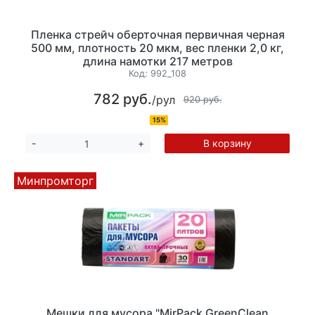
Пленка стрейч оберточная первичная черная
500 мм, плотность 20 мкм, вес пленки 2,0 кг,
длина намотки 217 метров
Код:
992_108
782 руб.
/рул
920 руб.
15%
В корзину
-
+
Минпромторг
Мешки для мусора "MirPack GreenClean