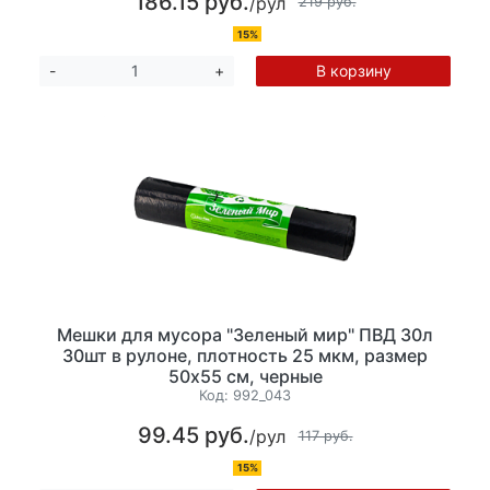
186.15 руб.
/рул
219 руб.
15%
В корзину
-
+
Мешки для мусора "Зеленый мир" ПВД 30л
30шт в рулоне, плотность 25 мкм, размер
50х55 см, черные
Код:
992_043
99.45 руб.
/рул
117 руб.
15%