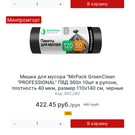
В корзину
-
+
Минпромторг
Мешки для мусора "MirPack GreenClean
"PROFESSIONAL" ПВД 360л 10шт в рулоне,
плотность 40 мкм, размер 110х140 см, черные
Код:
992_082
422.45 руб.
/рул
497 руб.
15%
В корзину
-
+