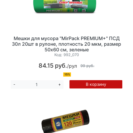
Мешки для мусора "MirPack PREMIUM+" ПСД
30л 20шт в рулоне, плотность 20 мкм, размер
50х60 см, зеленые
Код:
992_070
84.15 руб.
/рул
99 руб.
15%
В корзину
-
+