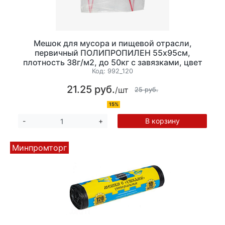
Мешок для мусора и пищевой отрасли,
первичный ПОЛИПРОПИЛЕН 55х95см,
плотность 38г/м2, до 50кг с завязками, цвет
прозрачный.
Код:
992_120
21.25 руб.
/шт
25 руб.
15%
В корзину
-
+
Минпромторг