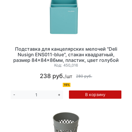
Подставка для канцелярских мелочей "Deli
Nusign ENS011-blue", стакан квадратный,
размер 84×84×86мм, пластик, цвет голубой
Код:
450_016
238 руб.
/шт
280 руб.
15%
В корзину
-
+