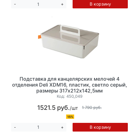
В корзину
-
+
Подставка для канцелярских мелочей 4
отделения Deli XDM16, пластик, светло серый,
размеры 317х212х142,5мм
Код:
450_049
1521.5 руб.
/шт
1 790 руб.
15%
В корзину
-
+