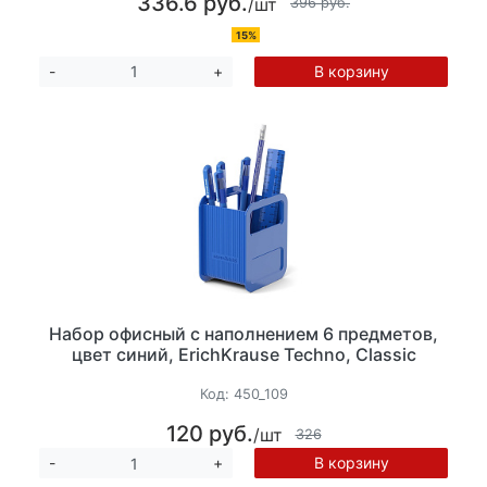
336.6 руб.
/шт
396 руб.
15%
В корзину
-
+
Набор офисный с наполнением 6 предметов,
цвет синий, ErichKrause Techno, Classic
Код:
450_109
120 руб.
/шт
326
В корзину
-
+