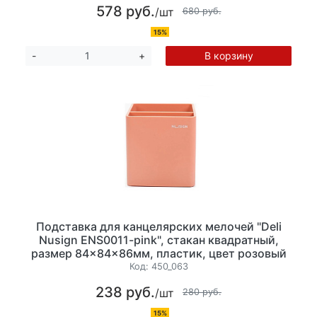
578 руб.
/шт
680 руб.
15%
В корзину
-
+
Подставка для канцелярских мелочей "Deli
Nusign ENS0011-pink", стакан квадратный,
размер 84×84×86мм, пластик, цвет розовый
Код:
450_063
238 руб.
/шт
280 руб.
15%