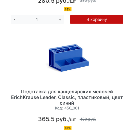
280.5 руб.
/шт
330 руб.
15%
В корзину
-
+
Подставка для канцелярских мелочей
ErichKrause Leader, Classic, пластиковый, цвет
синий
Код:
450_001
365.5 руб.
/шт
430 руб.
15%