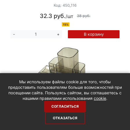
Код:
450_116
32.3 руб.
/шт
38 руб.
15%
В корзину
-
+
Мы используем файлы cookie для того, чтобы
предоставить пользователям больше возможностей при
посещении сайта. Пользуясь сайтом, вы соглашаетесь с
нашими правилами использования
cookie
.
Подставка для канцелярских мелочей
СОГЛАСИТЬСЯ
"Башня", 5 отделений, пластик, прозрачный
дымчатый
ОТКАЗАТЬСЯ
Код:
450_050