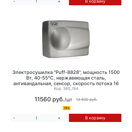
В корзину
-
+
Электросушилка "Puff-8828", мощность 1500
Вт, 40-55°С, нержавеющая сталь,
антивандальная, сенсор, скорость потока 16
м/с, время сушки рук: 10-15 сек, размер
Код:
360_764
205х265х125мм ЗАКАЗНАЯ ПОЗИЦИЯ
11560 руб.
/шт
13 600 руб.
15%
В корзину
-
+