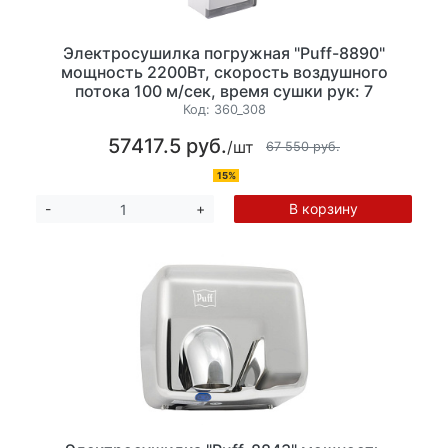
Электросушилка погружная "Puff-8890"
мощность 2200Вт, скорость воздушного
потока 100 м/сек, время сушки рук: 7
сек.Температура воздушного потока: 23°С,
Код:
360_308
ударопрочный пластик. цвет белый.
57417.5 руб.
/шт
ЗАКАЗНАЯ ПОЗИЦИЯ
67 550 руб.
15%
В корзину
-
+