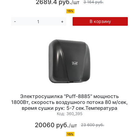
2689.4 руб.
/шт
3 164 руб.
15%
В корзину
-
+
Электросушилка "Puff-8885" мощность
1800Вт, скорость воздушного потока 80 м/сек,
время сушки рук: 5-7 сек.Температура
воздушного потока: 40-54°С, нержавеющая
Код:
360_395
сталь.цвет: черный/матовый (ШхГхВ)
20060 руб.
/шт
295х145х320 ЗАКАЗНАЯ ПОЗИЦИЯ
23 600 руб.
15%