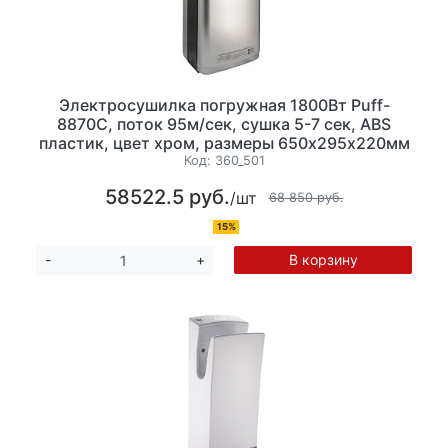
Электросушилка погружная 1800Вт Puff-
8870С, поток 95м/сек, сушка 5-7 сек, ABS
пластик, цвет хром, размеры 650х295х220мм
(ВхШхГ) ЗАКАЗНАЯ ПОЗИЦИЯ
Код:
360_501
58522.5 руб.
/шт
68 850 руб.
15%
В корзину
-
+