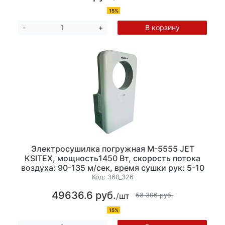
15%
В корзину
-
+
Электросушилка погружная М-5555 JET
KSITEX, мощность1450 Вт, скорость потока
воздуха: 90-135 м/сек, время сушки рук: 5-10
сек, ударопрочный пластик, цвет белый,
Код:
360_326
задняя часть серая.
49636.6 руб.
/шт
58 396 руб.
15%