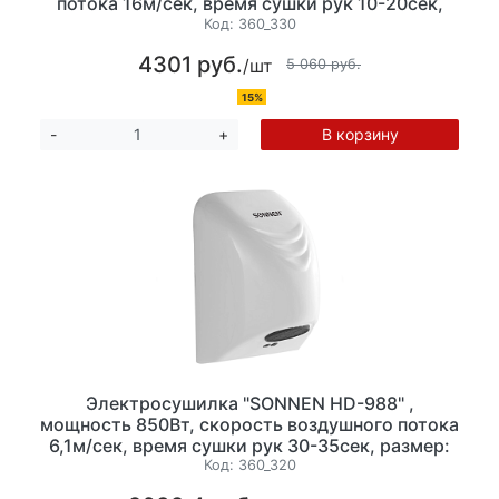
потока 16м/сек, время сушки рук 10-20сек,
размер: 220х125х255мм, пластик, цвет белый
Код:
360_330
4301 руб.
/шт
5 060 руб.
15%
В корзину
-
+
Электросушилка "SONNEN HD-988" ,
мощность 850Вт, скорость воздушного потока
6,1м/сек, время сушки рук 30-35сек, размер:
150х140х210мм, пластик, цвет белый
Код:
360_320