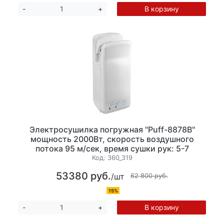
В корзину
-
+
Электросушилка погружная "Puff-8878B"
мощность 2000Вт, скорость воздушного
потока 95 м/сек, время сушки рук: 5-7
сек.Температура воздушного потока: 43°С,
Код:
360_319
пластик. (ШхГхВ) 300x210x690мм ЗАКАЗНАЯ
53380 руб.
/шт
ПОЗИЦИЯ
62 800 руб.
15%
В корзину
-
+