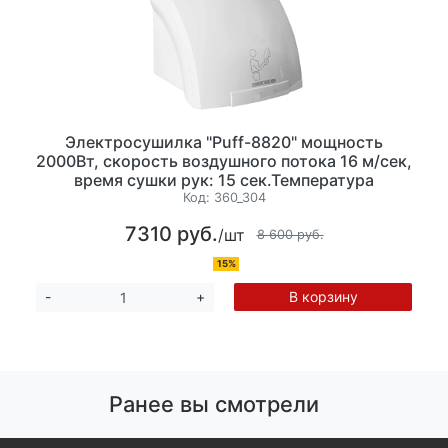
Электросушилка "Puff-8820" мощность
2000Вт, скорость воздушного потока 16 м/сек,
время сушки рук: 15 сек.Температура
воздушного потока: 40-55°С, ударопрочный
Код:
360_304
пластик. цвет белый. (ШхГхВ) 240x240x230
7310 руб.
/шт
8 600 руб.
15%
В корзину
-
+
Ранее вы смотрели