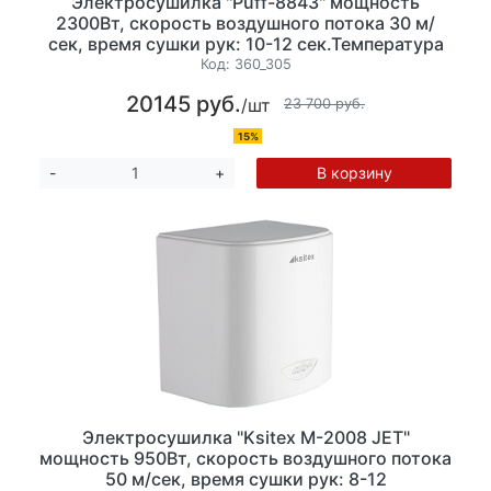
Электросушилка "Puff-8843" мощность
2300Вт, скорость воздушного потока 30 м/
сек, время сушки рук: 10-12 сек.Температура
воздушного потока: 40-54°С, нержавеющая
Код:
360_305
сталь. (ШхГхВ) 258x200x232
20145 руб.
/шт
23 700 руб.
15%
В корзину
-
+
Электросушилка "Ksitex M-2008 JET"
мощность 950Вт, скорость воздушного потока
50 м/сек, время сушки рук: 8-12