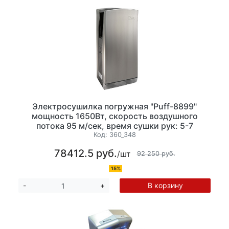
Электросушилка погружная "Puff-8899"
мощность 1650Вт, скорость воздушного
потока 95 м/сек, время сушки рук: 5-7
сек.Температура воздушного потока: 23-54°С,
Код:
360_348
нержавеющая сталь. цвет: хром матовый
78412.5 руб.
/шт
(ШхГхВ) 300х220х725мм ЗАКАЗНАЯ ПОЗИЦИЯ
92 250 руб.
15%
В корзину
-
+