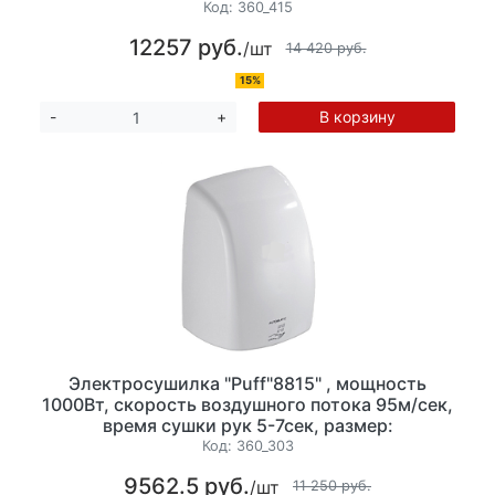
сек.Температура воздушного потока: 0-40°С,
Код:
360_415
ударопрочный пластик. цвет белый.
12257 руб.
/шт
14 420 руб.
15%
В корзину
-
+
Электросушилка "Puff"8815" , мощность
1000Вт, скорость воздушного потока 95м/сек,
время сушки рук 5-7сек, размер:
155х148х220мм, ударопрочный пластик, цвет
Код:
360_303
белый
9562.5 руб.
/шт
11 250 руб.