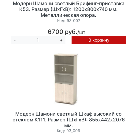
Модерн Шамони светлый Брифинг-приставка
К53. Размер (ШхГхВ): 1200х800х740 мм.
Металлическая опора.
Код:
93_007
6700 руб.
/шт
В корзину
-
+
Модерн Шамони светлый Шкаф высокий со
стеклом К111. Размер (ШхГхВ): 855х442х2076
мм.
Код:
93_006