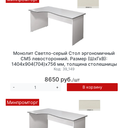
Монолит Светло-серый Стол эргономичный
СМ5 левосторонний. Размер (ШхГхВ):
1404х904(704)х756 мм, толщина столешницы
22 мм.
Код:
39_149
8650 руб.
/шт
В корзину
-
+
Минпромторг