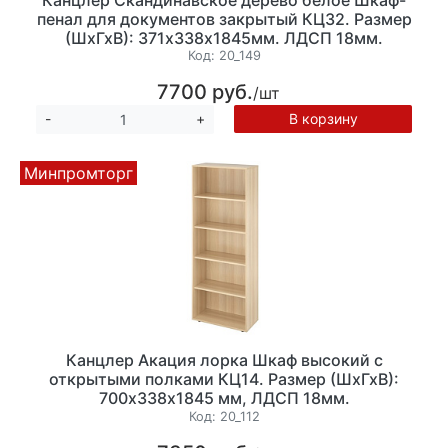
пенал для документов закрытый КЦ32. Размер
(ШхГхВ): 371х338х1845мм. ЛДСП 18мм.
(КЦ15+КЦ17+КЦ18) ЗАКАЗНАЯ ПОЗИЦИЯ
Код:
20_149
7700 руб.
/шт
В корзину
-
+
Минпромторг
Канцлер Акация лорка Шкаф высокий с
открытыми полками КЦ14. Размер (ШхГхВ):
700х338х1845 мм, ЛДСП 18мм.
Код:
20_112