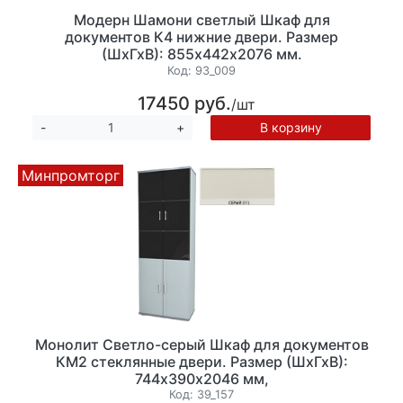
Модерн Шамони светлый Шкаф для
документов К4 нижние двери. Размер
(ШхГхВ): 855х442х2076 мм.
Код:
93_009
17450 руб.
/шт
В корзину
-
+
Минпромторг
Монолит Светло-серый Шкаф для документов
КМ2 стеклянные двери. Размер (ШхГхВ):
744х390х2046 мм,
(ШМ44+ДМ41х2+ДМ43х2+ФС02)
Код:
39_157