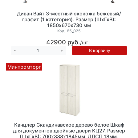
Диван Вайт 3-местный экокожа бежевый/
графит (1 категория). Размер (ШхГхВ):
1850х670х730 мм
Код:
65_025
42900 руб.
/шт
В корзину
-
+
Минпромторг
Канцлер Скандинавское дерево белое Шкаф
для документов двойные двери КЦ27. Размер
(ШхГхВ): 700х338х1845мм. ЛДСП 18мм.