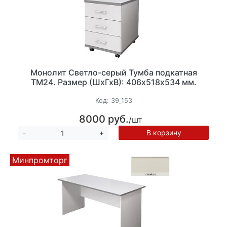
Монолит Светло-серый Тумба подкатная
ТМ24. Размер (ШхГхВ): 406х518х534 мм.
Код:
39_153
8000 руб.
/шт
В корзину
-
+
Минпромторг