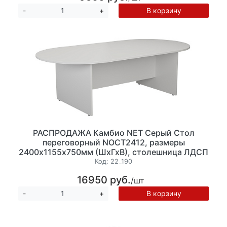
В корзину
-
+
РАСПРОДАЖА Камбио NET Серый Стол
переговорный NOCT2412, размеры
2400х1155х750мм (ШхГхВ), столешница ЛДСП
25 мм.
Код:
22_190
16950 руб.
/шт
В корзину
-
+