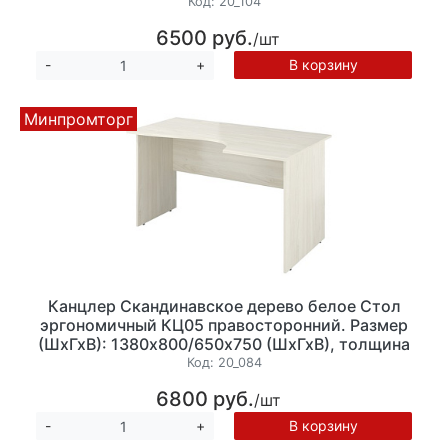
Код:
20_104
6500 руб.
/шт
В корзину
-
+
Минпромторг
Канцлер Скандинавское дерево белое Стол
эргономичный КЦ05 правосторонний. Размер
(ШхГхВ): 1380х800/650х750 (ШхГхВ), толщина
столешницы 18 мм. ЗАКАЗНАЯ ПОЗИЦИЯ
Код:
20_084
6800 руб.
/шт
В корзину
-
+