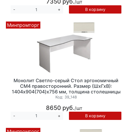
7350 руб.
/шт
В корзину
-
+
Минпромторг
Монолит Светло-серый Стол эргономичный
СМ4 правосторонний. Размер (ШхГхВ):
1404х904(704)х756 мм, толщина столешницы
22 мм.
Код:
39_148
8650 руб.
/шт
В корзину
-
+
Минпромторг