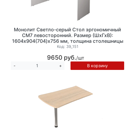
Монолит Светло-серый Стол эргономичный
СМ7 левосторонний. Размер (ШхГхВ):
1604х904(704)х756 мм, толщина столешницы
22 мм.
Код:
39_151
9650 руб.
/шт
В корзину
-
+