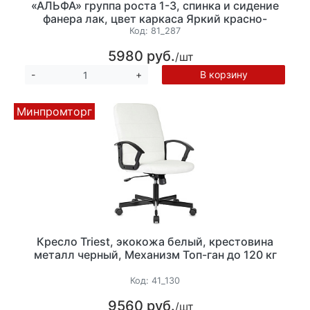
«АЛЬФА» группа роста 1-3, спинка и сидение
фанера лак, цвет каркаса Яркий красно-
оранжевый RAL 2008 (ПОД ЗАКАЗ)
Код:
81_287
5980 руб.
/шт
В корзину
-
+
Минпромторг
Кресло Triest, экокожа белый, крестовина
металл черный, Механизм Топ-ган до 120 кг
Код:
41_130
9560 руб.
/шт