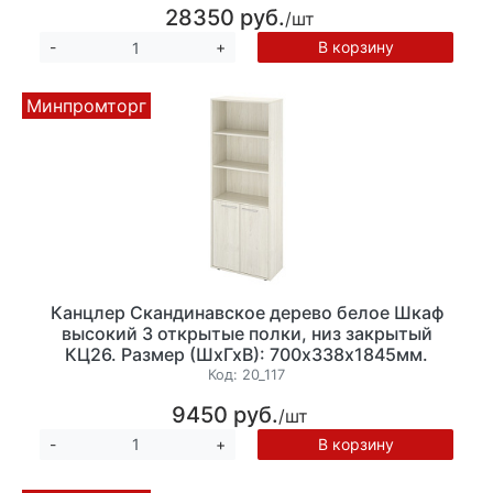
28350 руб.
/шт
В корзину
-
+
Минпромторг
Канцлер Скандинавское дерево белое Шкаф
высокий 3 открытые полки, низ закрытый
КЦ26. Размер (ШхГхВ): 700х338х1845мм.
ЛДСП 18мм.
Код:
20_117
9450 руб.
/шт
В корзину
-
+