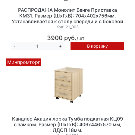
РАСПРОДАЖА Монолит Венге Приставка
КМ31. Размер (ШхГхВ): 704х402х756мм.
Устанавливается к столу спереди и с боковой
стороны. Толщина столешницы 22мм.
Код:
21_003
(ПМ34+ОМ03)
3900 руб.
/шт
В корзину
-
+
Минпромторг
Канцлер Акация лорка Тумба подкатная КЦ09
с замком. Размер (ШхГхВ): 406х446х570 мм,
ЛДСП 18мм.