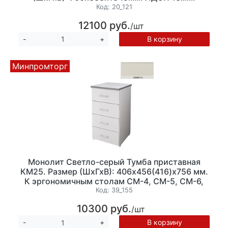
Код:
20_121
12100 руб.
/шт
В корзину
-
+
Минпромторг
Монолит Светло-серый Тумба приставная
КМ25. Размер (ШхГхВ): 406х456(416)х756 мм.
К эргономичным столам СМ-4, СМ-5, СМ-6,
СМ-7, (ТМ01+ТМ05)
Код:
39_155
10300 руб.
/шт
В корзину
-
+