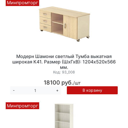
Минпромторг
Модерн Шамони светлый Тумба выкатная
широкая К41. Размер (ШхГхВ): 1204х520х566
мм.
Код:
93_008
18100 руб.
/шт
В корзину
-
+
Минпромторг