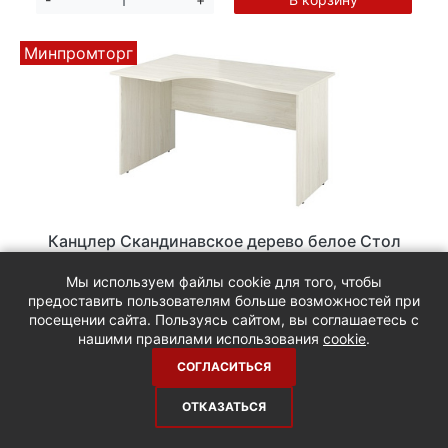
Минпромторг
Канцлер Скандинавское дерево белое Стол
эргономичный КЦ04 левосторонний. Размер
(ШхГхВ): 1380х800/650х750мм, толщина
Мы используем файлы cookie для того, чтобы
столешницы 18 мм.
Код:
20_082
предоставить пользователям больше возможностей при
посещении сайта. Пользуясь сайтом, вы соглашаетесь с
6800 руб.
/шт
нашими правилами использования
cookie
.
В корзину
-
+
СОГЛАСИТЬСЯ
ОТКАЗАТЬСЯ
Минпромторг