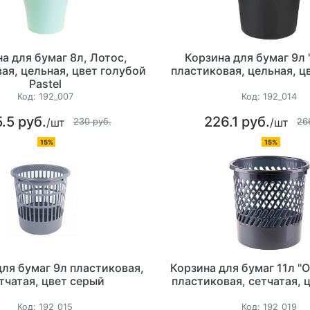
а для бумаг 8л, Лотос,
Корзина для бумаг 9л
ая, цельная, цвет голубой
пластиковая, цельная, ц
Pastel
Код:
192_007
Код:
192_014
.5 руб.
226.1 руб.
/шт
/шт
230 руб.
26
15%
15%
для бумаг 9л пластиковая,
Корзина для бумаг 11л "O
тчатая, цвет серый
пластиковая, сетчатая, 
Код:
192_015
Код:
192_019