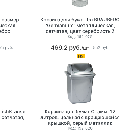
л размер
Корзина для бумаг 9л BRAUBERG
ческая,
"Germanium" металлическая,
ребро
сетчатая, цвет серебристый
Код:
192_025
469.2 руб.
/шт
75 руб.
552 руб.
15%
ErichKrause
Корзина для бумаг Стамм, 12
 сетчатая,
литров, цельная с вращающейся
крышкой, серый металлик
Код:
192_020