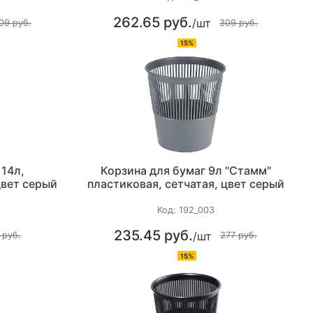
262.65 руб.
/шт
09 руб.
309 руб.
15%
 14л,
Корзина для бумаг 9л "Стамм"
цвет серый
пластиковая, сетчатая, цвет серый
Код:
192_003
235.45 руб.
/шт
 руб.
277 руб.
15%