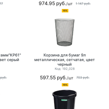
974.95 руб.
/шт
77
1 147 руб.
15%
тамм"КР61"
Корзина для бумаг 9л
цвет серый
металлическая, сетчатая, цвет
черный
Код:
192_028
597.55 руб.
/шт
 руб.
703 руб.
15%