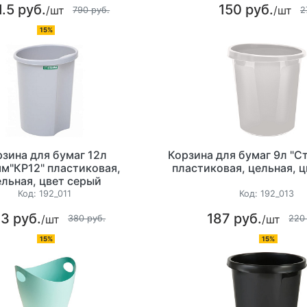
.5 руб.
150 руб.
/шт
/шт
790 руб.
2
15%
рзина для бумаг 12л
Корзина для бумаг 9л "С
м"КР12" пластиковая,
пластиковая, цельная, 
ельная, цвет серый
Код:
192_011
Код:
192_013
3 руб.
187 руб.
/шт
/шт
380 руб.
220
15%
15%