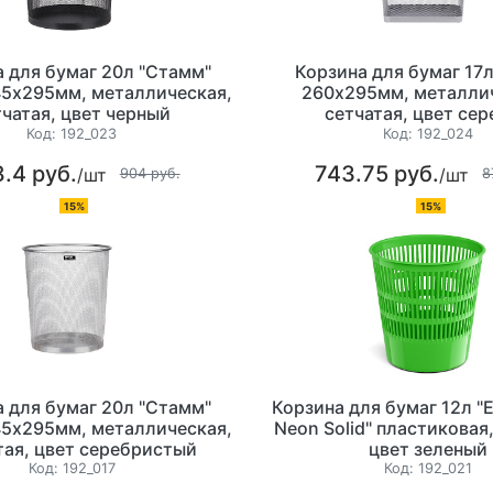
 для бумаг 20л "Стамм"
Корзина для бумаг 17
45х295мм, металлическая,
260х295мм, металли
тчатая, цвет черный
сетчатая, цвет се
Код:
192_023
Код:
192_024
.4 руб.
743.75 руб.
/шт
/шт
904 руб.
8
15%
15%
 для бумаг 20л "Стамм"
Корзина для бумаг 12л "
45х295мм, металлическая,
Neon Solid" пластиковая,
тая, цвет серебристый
цвет зеленый
Код:
192_017
Код:
192_021