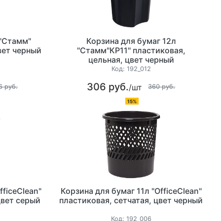
 "Стамм"
Корзина для бумаг 12л
вет черный
"Стамм"КР11" пластиковая,
цельная, цвет черный
Код:
192_012
306 руб.
/шт
6 руб.
360 руб.
15%
fficeClean"
Корзина для бумаг 11л "OfficeClean"
цвет серый
пластиковая, сетчатая, цвет черный
Код:
192_006