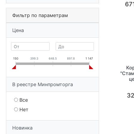
671
Фильтр по параметрам
Цена
150
399.3
648.5
897.8
1 147
Ко
"Стам
ц
В реестре Минпромторга
32
Все
Нет
Новинка