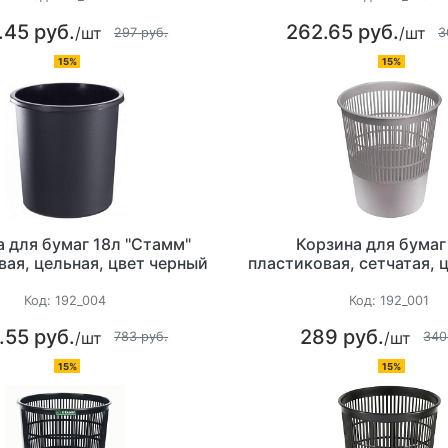
.45 руб.
262.65 руб.
/шт
/шт
297 руб.
3
15%
15%
 для бумаг 18л "Стамм"
Корзина для бумаг
вая, цельная, цвет черный
пластиковая, сетчатая, 
Код:
192_004
Код:
192_001
.55 руб.
289 руб.
/шт
/шт
783 руб.
340
15%
15%